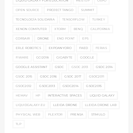
LIQUID GALAXY FOR EDUCATION
MEETUP
OSPO
OPEN SOURCE
PROJECT TANGO
SUMMIT
TECNOLOGÍA SOLIDARIA
TENSORFLOW
TURKEY
XENON COMPUTER
XTORM
BENQ
CALIFORNIA
CORSAIR
DRONE
END POINT
EPS
ERLE ROBOTICS
EXPOANYORO
FAED
FERIAS
FIWARE
GCI2018
GIGABYTE
GOOGLE
GOOGLE ASSISTANT
GSOC
GSOC 2013
GSOC 2014
GSOC 2015
GSOC 2016
GSOC 2017
GSOC2011
GSOC2012
GSOC2013
GSOC2014
GSOC2015
HEMAV
HP
INTERACTIVE SPACES
LIQUID GALAXY
LIQUIDGALAXY.EU
LLEIDA DRONE
LLEIDA DRONE LAB
PHYSICAL WEB
PLEXTOR
PRENSA
STIMULO
TLP