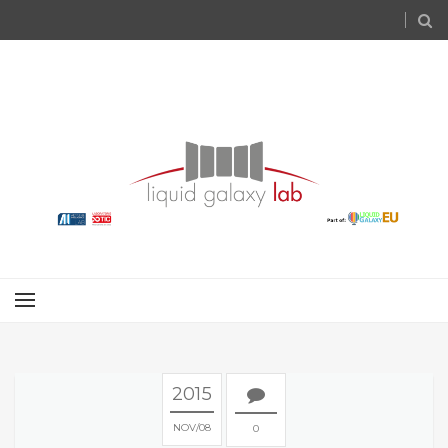
2015
NOV
08
0