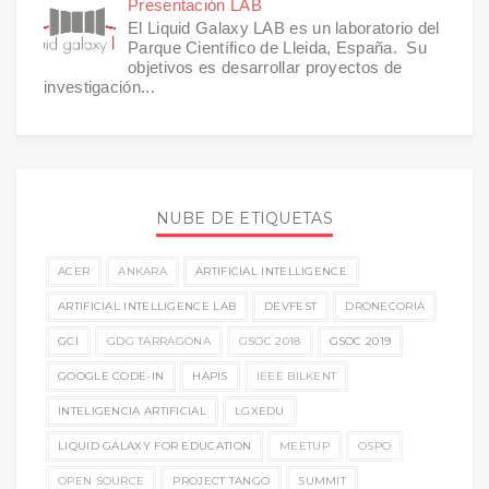
Presentación LAB
El Liquid Galaxy LAB es un laboratorio del
Parque Científico de Lleida, España. Su
objetivos es desarrollar proyectos de
investigación...
NUBE DE ETIQUETAS
ACER
ANKARA
ARTIFICIAL INTELLIGENCE
ARTIFICIAL INTELLIGENCE LAB
DEVFEST
DRONECORIA
GCI
GDG TARRAGONA
GSOC 2018
GSOC 2019
GOOGLE CODE-IN
HAPIS
IEEE BILKENT
INTELIGENCIA ARTIFICIAL
LGXEDU
LIQUID GALAXY FOR EDUCATION
MEETUP
OSPO
OPEN SOURCE
PROJECT TANGO
SUMMIT