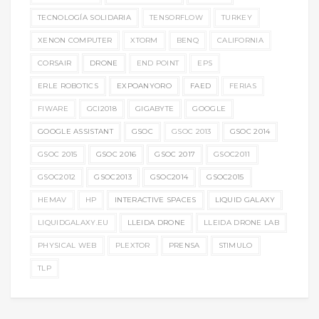
TECNOLOGÍA SOLIDARIA
TENSORFLOW
TURKEY
XENON COMPUTER
XTORM
BENQ
CALIFORNIA
CORSAIR
DRONE
END POINT
EPS
ERLE ROBOTICS
EXPOANYORO
FAED
FERIAS
FIWARE
GCI2018
GIGABYTE
GOOGLE
GOOGLE ASSISTANT
GSOC
GSOC 2013
GSOC 2014
GSOC 2015
GSOC 2016
GSOC 2017
GSOC2011
GSOC2012
GSOC2013
GSOC2014
GSOC2015
HEMAV
HP
INTERACTIVE SPACES
LIQUID GALAXY
LIQUIDGALAXY.EU
LLEIDA DRONE
LLEIDA DRONE LAB
PHYSICAL WEB
PLEXTOR
PRENSA
STIMULO
TLP