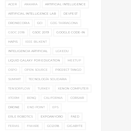
ACER
ANKARA
ARTIFICIAL INTELLIGENCE
ARTIFICIAL INTELLIGENCE LAB
DEVFEST
DRONECORIA
GCI
GDG TARRAGONA
GSOC 2018
GSOC 2019
GOOGLE CODE-IN
HAPIS
IEEE BILKENT
INTELIGENCIA ARTIFICIAL
LGXEDU
LIQUID GALAXY FOR EDUCATION
MEETUP
OSPO
OPEN SOURCE
PROJECT TANGO
SUMMIT
TECNOLOGÍA SOLIDARIA
TENSORFLOW
TURKEY
XENON COMPUTER
XTORM
BENQ
CALIFORNIA
CORSAIR
DRONE
END POINT
EPS
ERLE ROBOTICS
EXPOANYORO
FAED
FERIAS
FIWARE
GCI2018
GIGABYTE