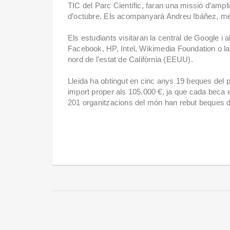
TIC del Parc Científic, faran una missió d’ampl
d’octubre. Els acompanyarà Andreu Ibáñez, ment
Els estudiants visitaran la central de Google i
Facebook, HP, Intel, Wikimedia Foundation o la U
nord de l’estat de Califòrnia (EEUU).
Lleida ha obtingut en cinc anys 19 beques del
import proper als 105.000 €, ja que cada beca
201 organitzacions del món han rebut beques 