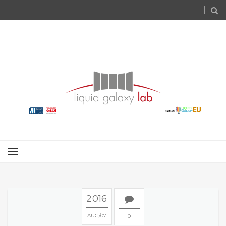
2016
AUG
07
0