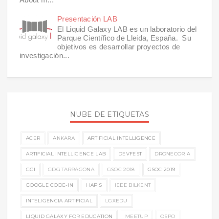
Presentación LAB
El Liquid Galaxy LAB es un laboratorio del
Parque Científico de Lleida, España. Su
objetivos es desarrollar proyectos de
investigación...
NUBE DE ETIQUETAS
ACER
ANKARA
ARTIFICIAL INTELLIGENCE
ARTIFICIAL INTELLIGENCE LAB
DEVFEST
DRONECORIA
GCI
GDG TARRAGONA
GSOC 2018
GSOC 2019
GOOGLE CODE-IN
HAPIS
IEEE BILKENT
INTELIGENCIA ARTIFICIAL
LGXEDU
LIQUID GALAXY FOR EDUCATION
MEETUP
OSPO