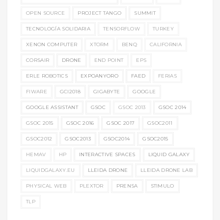
OPEN SOURCE
PROJECT TANGO
SUMMIT
TECNOLOGÍA SOLIDARIA
TENSORFLOW
TURKEY
XENON COMPUTER
XTORM
BENQ
CALIFORNIA
CORSAIR
DRONE
END POINT
EPS
ERLE ROBOTICS
EXPOANYORO
FAED
FERIAS
FIWARE
GCI2018
GIGABYTE
GOOGLE
GOOGLE ASSISTANT
GSOC
GSOC 2013
GSOC 2014
GSOC 2015
GSOC 2016
GSOC 2017
GSOC2011
GSOC2012
GSOC2013
GSOC2014
GSOC2015
HEMAV
HP
INTERACTIVE SPACES
LIQUID GALAXY
LIQUIDGALAXY.EU
LLEIDA DRONE
LLEIDA DRONE LAB
PHYSICAL WEB
PLEXTOR
PRENSA
STIMULO
TLP