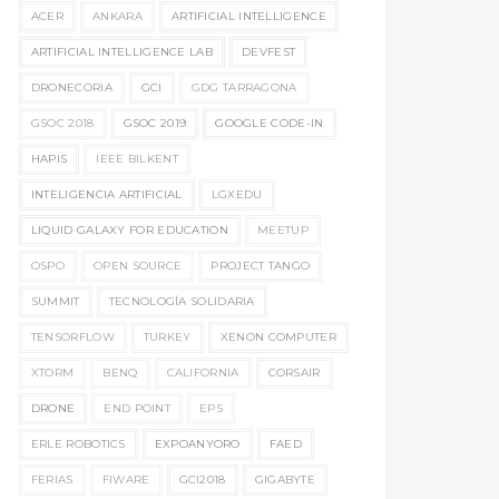
ACER
ANKARA
ARTIFICIAL INTELLIGENCE
ARTIFICIAL INTELLIGENCE LAB
DEVFEST
DRONECORIA
GCI
GDG TARRAGONA
GSOC 2018
GSOC 2019
GOOGLE CODE-IN
HAPIS
IEEE BILKENT
INTELIGENCIA ARTIFICIAL
LGXEDU
LIQUID GALAXY FOR EDUCATION
MEETUP
OSPO
OPEN SOURCE
PROJECT TANGO
SUMMIT
TECNOLOGÍA SOLIDARIA
TENSORFLOW
TURKEY
XENON COMPUTER
XTORM
BENQ
CALIFORNIA
CORSAIR
DRONE
END POINT
EPS
ERLE ROBOTICS
EXPOANYORO
FAED
FERIAS
FIWARE
GCI2018
GIGABYTE