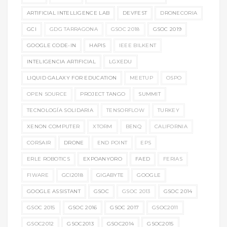
ARTIFICIAL INTELLIGENCE LAB
DEVFEST
DRONECORIA
GCI
GDG TARRAGONA
GSOC 2018
GSOC 2019
GOOGLE CODE-IN
HAPIS
IEEE BILKENT
INTELIGENCIA ARTIFICIAL
LGXEDU
LIQUID GALAXY FOR EDUCATION
MEETUP
OSPO
OPEN SOURCE
PROJECT TANGO
SUMMIT
TECNOLOGÍA SOLIDARIA
TENSORFLOW
TURKEY
XENON COMPUTER
XTORM
BENQ
CALIFORNIA
CORSAIR
DRONE
END POINT
EPS
ERLE ROBOTICS
EXPOANYORO
FAED
FERIAS
FIWARE
GCI2018
GIGABYTE
GOOGLE
GOOGLE ASSISTANT
GSOC
GSOC 2013
GSOC 2014
GSOC 2015
GSOC 2016
GSOC 2017
GSOC2011
GSOC2012
GSOC2013
GSOC2014
GSOC2015