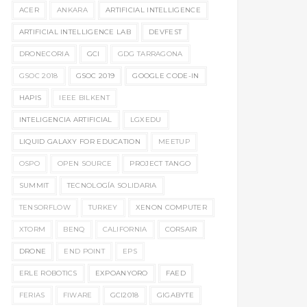
ACER
ANKARA
ARTIFICIAL INTELLIGENCE
ARTIFICIAL INTELLIGENCE LAB
DEVFEST
DRONECORIA
GCI
GDG TARRAGONA
GSOC 2018
GSOC 2019
GOOGLE CODE-IN
HAPIS
IEEE BILKENT
INTELIGENCIA ARTIFICIAL
LGXEDU
LIQUID GALAXY FOR EDUCATION
MEETUP
OSPO
OPEN SOURCE
PROJECT TANGO
SUMMIT
TECNOLOGÍA SOLIDARIA
TENSORFLOW
TURKEY
XENON COMPUTER
XTORM
BENQ
CALIFORNIA
CORSAIR
DRONE
END POINT
EPS
ERLE ROBOTICS
EXPOANYORO
FAED
FERIAS
FIWARE
GCI2018
GIGABYTE