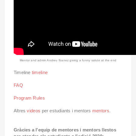
Mentor and admin Andreu Ibanez giving a funny salute at the end
Timeline
timeline
FAQ
Program Rules
Altres
videos
per estudiants i mentors
mentors
.
Gràcies a l'equip de mentores i mentors llestos