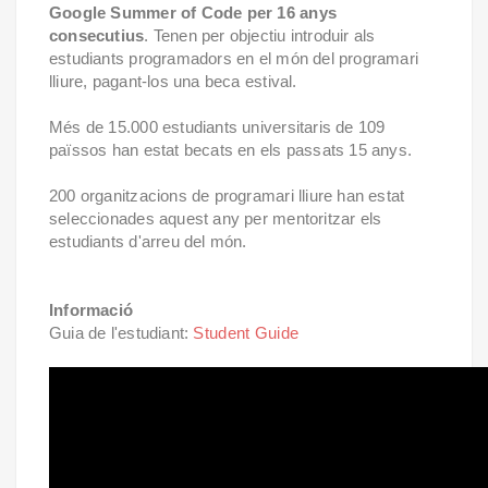
Google Summer of Code per 16 anys
consecutius
. Tenen per objectiu introduir als
estudiants programadors en el món del programari
lliure, pagant-los una beca estival.
Més de 15.000 estudiants universitaris de 109
païssos han estat becats en els passats 15 anys.
200 organitzacions de programari lliure han estat
seleccionades aquest any per mentoritzar els
estudiants d'arreu del món.
Informació
Guia de l'estudiant:
Student Guide