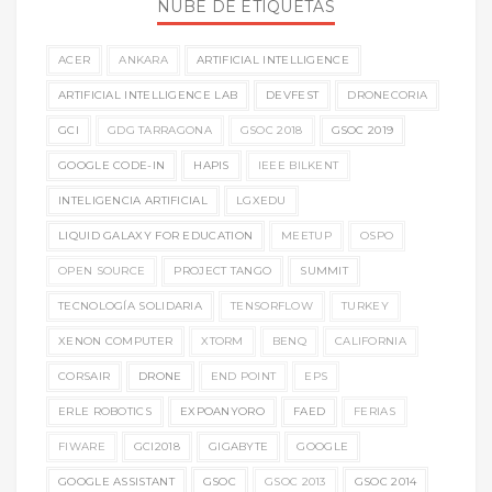
NUBE DE ETIQUETAS
ACER
ANKARA
ARTIFICIAL INTELLIGENCE
ARTIFICIAL INTELLIGENCE LAB
DEVFEST
DRONECORIA
GCI
GDG TARRAGONA
GSOC 2018
GSOC 2019
GOOGLE CODE-IN
HAPIS
IEEE BILKENT
INTELIGENCIA ARTIFICIAL
LGXEDU
LIQUID GALAXY FOR EDUCATION
MEETUP
OSPO
OPEN SOURCE
PROJECT TANGO
SUMMIT
TECNOLOGÍA SOLIDARIA
TENSORFLOW
TURKEY
XENON COMPUTER
XTORM
BENQ
CALIFORNIA
CORSAIR
DRONE
END POINT
EPS
ERLE ROBOTICS
EXPOANYORO
FAED
FERIAS
FIWARE
GCI2018
GIGABYTE
GOOGLE
GOOGLE ASSISTANT
GSOC
GSOC 2013
GSOC 2014