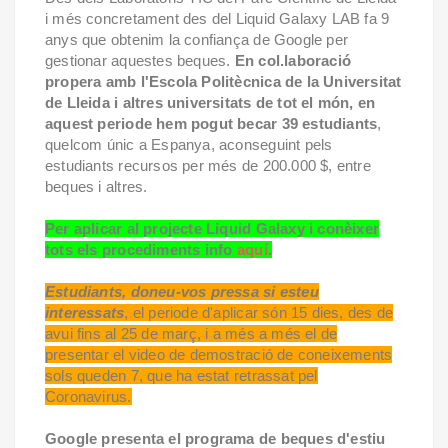
i més concretament des del Liquid Galaxy LAB fa 9
anys que obtenim la confiança de Google per
gestionar aquestes beques.
En col.laboració
propera amb l'Escola Politècnica de la Universitat
de Lleida i altres universitats de tot el món, en
aquest periode hem pogut becar 39 estudiants
,
quelcom únic a Espanya, aconseguint pels
estudiants recursos per més de 200.000 $, entre
beques i altres.
Per aplicar al projecte Liquid Galaxy i conèixer
tots els procediments info
aquí
.
Estudiants, doneu-vos pressa si esteu
interessats
, el periode d'aplicar són 15 dies, des de
avui fins al 25 de març, i a més a més el de
presentar el video de demostració de coneixements
sols queden 7, que ha estat retrassat pel
Coronavirus.
Google presenta el programa de beques d'estiu