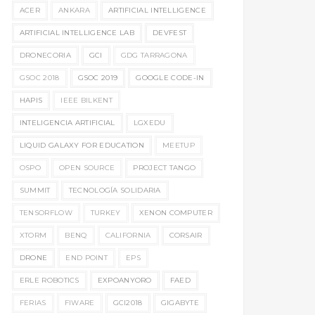
ACER
ANKARA
ARTIFICIAL INTELLIGENCE
ARTIFICIAL INTELLIGENCE LAB
DEVFEST
DRONECORIA
GCI
GDG TARRAGONA
GSOC 2018
GSOC 2019
GOOGLE CODE-IN
HAPIS
IEEE BILKENT
INTELIGENCIA ARTIFICIAL
LGXEDU
LIQUID GALAXY FOR EDUCATION
MEETUP
OSPO
OPEN SOURCE
PROJECT TANGO
SUMMIT
TECNOLOGÍA SOLIDARIA
TENSORFLOW
TURKEY
XENON COMPUTER
XTORM
BENQ
CALIFORNIA
CORSAIR
DRONE
END POINT
EPS
ERLE ROBOTICS
EXPOANYORO
FAED
FERIAS
FIWARE
GCI2018
GIGABYTE